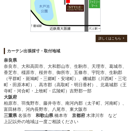
詳しくはこちら
カーテン出張採寸・取付地域
奈良県
奈良市、大和高田市、大和郡山市、生駒市、天理市、葛城市、
香芝市、橿原市、桜井市、御所市、五條市、宇陀市、生駒郡
（平群町・斑鳩町・三郷町・安堵町）、磯城郡（川西町・三宅
町・田原本町）、高市郡（高取町・明日香村）、北葛城郡（王
寺町・河合町・上牧町・広陵町）吉野郡一部
大阪府
柏原市、羽曳野市、藤井寺市、南河内郡（太子町、河南町）、
富田林市、河内長野市、八尾市、東大阪市
三重県
名張市
和歌山県
橋本市
京都府
木津川市 など
上記以外の地域は一度ご相談ください