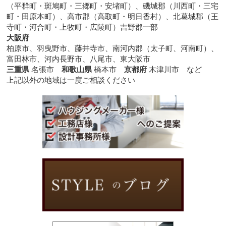
（平群町・斑鳩町・三郷町・安堵町）、磯城郡（川西町・三宅
町・田原本町）、高市郡（高取町・明日香村）、北葛城郡（王
寺町・河合町・上牧町・広陵町）吉野郡一部
大阪府
柏原市、羽曳野市、藤井寺市、南河内郡（太子町、河南町）、
富田林市、河内長野市、八尾市、東大阪市
三重県
名張市
和歌山県
橋本市
京都府
木津川市 など
上記以外の地域は一度ご相談ください