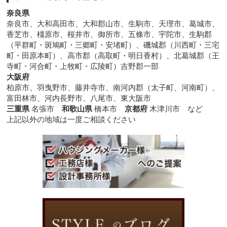
奈良県
奈良市、大和高田市、大和郡山市、生駒市、天理市、葛城市、
香芝市、橿原市、桜井市、御所市、五條市、宇陀市、生駒郡
（平群町・斑鳩町・三郷町・安堵町）、磯城郡（川西町・三宅
町・田原本町）、高市郡（高取町・明日香村）、北葛城郡（王
寺町・河合町・上牧町・広陵町）吉野郡一部
大阪府
柏原市、羽曳野市、藤井寺市、南河内郡（太子町、河南町）、
富田林市、河内長野市、八尾市、東大阪市
三重県
名張市
和歌山県
橋本市
京都府
木津川市 など
上記以外の地域は一度ご相談ください