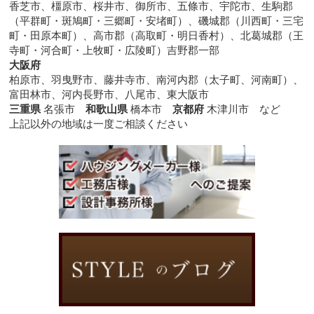
香芝市、橿原市、桜井市、御所市、五條市、宇陀市、生駒郡
（平群町・斑鳩町・三郷町・安堵町）、磯城郡（川西町・三宅
町・田原本町）、高市郡（高取町・明日香村）、北葛城郡（王
寺町・河合町・上牧町・広陵町）吉野郡一部
大阪府
柏原市、羽曳野市、藤井寺市、南河内郡（太子町、河南町）、
富田林市、河内長野市、八尾市、東大阪市
三重県
名張市
和歌山県
橋本市
京都府
木津川市 など
上記以外の地域は一度ご相談ください