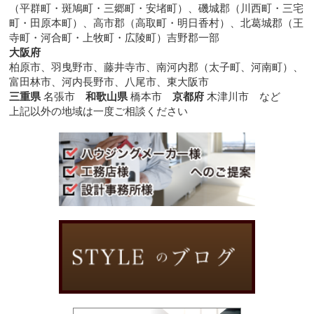
（平群町・斑鳩町・三郷町・安堵町）、磯城郡（川西町・三宅
町・田原本町）、高市郡（高取町・明日香村）、北葛城郡（王
寺町・河合町・上牧町・広陵町）吉野郡一部
大阪府
柏原市、羽曳野市、藤井寺市、南河内郡（太子町、河南町）、
富田林市、河内長野市、八尾市、東大阪市
三重県
名張市
和歌山県
橋本市
京都府
木津川市 など
上記以外の地域は一度ご相談ください