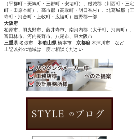
（平群町・斑鳩町・三郷町・安堵町）、磯城郡（川西町・三宅
町・田原本町）、高市郡（高取町・明日香村）、北葛城郡（王
寺町・河合町・上牧町・広陵町）吉野郡一部
大阪府
柏原市、羽曳野市、藤井寺市、南河内郡（太子町、河南町）、
富田林市、河内長野市、八尾市、東大阪市
三重県
名張市
和歌山県
橋本市
京都府
木津川市 など
上記以外の地域は一度ご相談ください