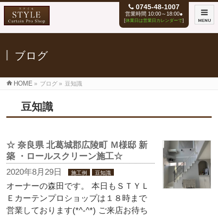
0745-48-1007
営業時間 10:00～18:00●
[
休業日は営業日カレンダーで
]
MENU
ブログ
HOME
»
ブログ
»
豆知識
豆知識
☆ 奈良県 北葛城郡広陵町 Ｍ様邸 新
築 ・ロールスクリーン施工☆
2020年8月29日
施工例
豆知識
オーナーの森田です。 本日もＳＴＹＬ
Ｅカーテンプロショップは１８時まで
営業しております(*^-^*) ご来店お待ち