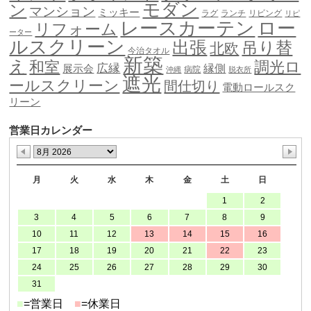
モダン
ン
マンション
ミッキー
ラグ
ランチ
リビング
リピ
ロー
レースカーテン
リフォーム
ーター
ルスクリーン
出張
吊り替
北欧
今治タオル
新築
え
和室
調光ロ
広縁
縁側
展示会
病院
沖縄
脱衣所
遮光
ールスクリーン
間仕切り
電動ロールスク
リーン
営業日カレンダー
月
火
水
木
金
土
日
1
2
3
4
5
6
7
8
9
10
11
12
13
14
15
16
17
18
19
20
21
22
23
24
25
26
27
28
29
30
31
■
=営業日
■
=休業日