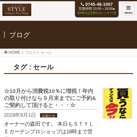
0745-48-1007
営業時間 10:00～18:00●
[
休業日は営業日カレンダーで
]
MENU
ブログ
HOME
»
ブログ
»
セール
タグ : セール
☆10月から消費税10％に増税！年内
の取り付けなら９月末までにご予約&
ご契約して頂けると・・・☆
2019年9月1日
お知らせ
オーナーの森田です。 本日もＳＴＹＬ
Ｅカーテンプロショップは18時まで営