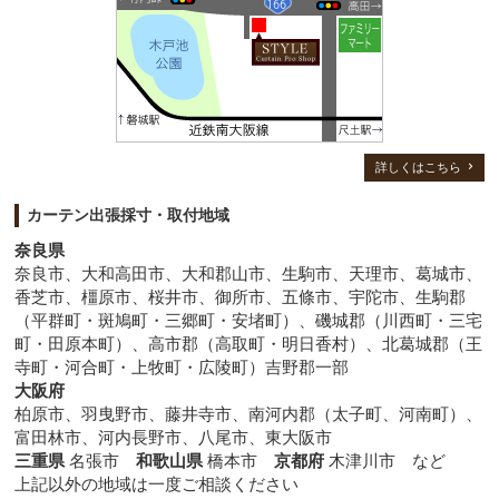
詳しくはこちら
カーテン出張採寸・取付地域
奈良県
奈良市、大和高田市、大和郡山市、生駒市、天理市、葛城市、
香芝市、橿原市、桜井市、御所市、五條市、宇陀市、生駒郡
（平群町・斑鳩町・三郷町・安堵町）、磯城郡（川西町・三宅
町・田原本町）、高市郡（高取町・明日香村）、北葛城郡（王
寺町・河合町・上牧町・広陵町）吉野郡一部
大阪府
柏原市、羽曳野市、藤井寺市、南河内郡（太子町、河南町）、
富田林市、河内長野市、八尾市、東大阪市
三重県
名張市
和歌山県
橋本市
京都府
木津川市 など
上記以外の地域は一度ご相談ください