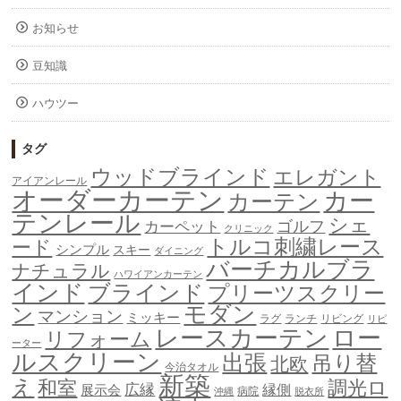
お知らせ
豆知識
ハウツー
タグ
ウッドブラインド
エレガント
アイアンレール
オーダーカーテン
カー
カーテン
テンレール
シェ
ゴルフ
カーペット
クリニック
トルコ刺繍レース
ード
シンプル
スキー
ダイニング
バーチカルブラ
ナチュラル
ハワイアンカーテン
インド
ブラインド
プリーツスクリー
モダン
ン
マンション
ミッキー
ラグ
ランチ
リビング
リピ
ロー
レースカーテン
リフォーム
ーター
ルスクリーン
出張
吊り替
北欧
今治タオル
新築
え
和室
調光ロ
広縁
縁側
展示会
病院
沖縄
脱衣所