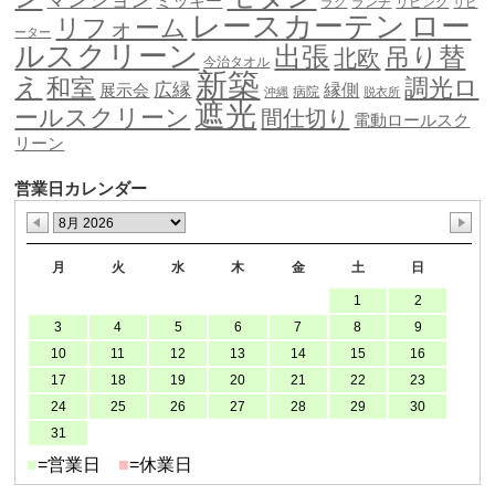
ミッキー
ラグ
ランチ
リビング
リピ
ロー
レースカーテン
リフォーム
ーター
ルスクリーン
出張
吊り替
北欧
今治タオル
新築
え
和室
調光ロ
広縁
縁側
展示会
病院
沖縄
脱衣所
遮光
ールスクリーン
間仕切り
電動ロールスク
リーン
営業日カレンダー
月
火
水
木
金
土
日
1
2
3
4
5
6
7
8
9
10
11
12
13
14
15
16
17
18
19
20
21
22
23
24
25
26
27
28
29
30
31
■
=営業日
■
=休業日