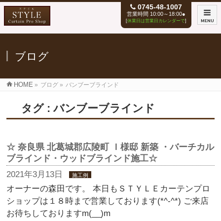
0745-48-1007
営業時間 10:00～18:00●
[
休業日は営業日カレンダーで
]
MENU
ブログ
HOME
»
ブログ
»
バンブーブラインド
タグ : バンブーブラインド
☆ 奈良県 北葛城郡広陵町 Ｉ様邸 新築 ・バーチカル
ブラインド・ウッドブラインド施工☆
2021年3月13日
施工例
オーナーの森田です。 本日もＳＴＹＬＥカーテンプロ
ショップは１８時まで営業しております(*^-^*) ご来店
お待ちしておりますm(__)m