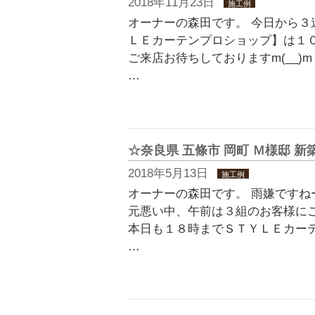
2018年11月23日
施工例
オーナーの森田です。 今日から３
ＬＥカーテンプロショップ】は１０時
ご来店お待ちしておりますm(__)
…
☆奈良県 五條市 岡町 Ｍ様邸 
2018年5月13日
施工例
オーナーの森田です。 雨嫌ですねー、
元悪い中、午前は３組のお客様にご
本日も１８時までＳＴＹＬＥカー
…