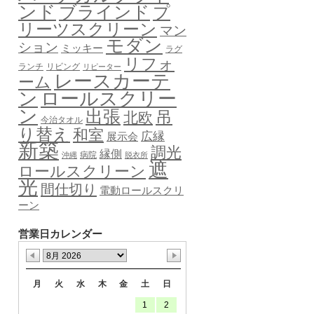
ンド
ブラインド
プ
リーツスクリーン
マン
モダン
ション
ミッキー
ラグ
リフォ
ランチ
リビング
リピーター
レースカーテ
ーム
ロールスクリー
ン
ン
出張
吊
北欧
今治タオル
り替え
和室
広縁
展示会
新築
調光
縁側
病院
沖縄
脱衣所
遮
ロールスクリーン
光
間仕切り
電動ロールスクリ
ーン
営業日カレンダー
月
火
水
木
金
土
日
1
2