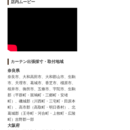
店内ムービー
カーテン出張採寸・取付地域
奈良県
奈良市、大和高田市、大和郡山市、生駒
市、天理市、葛城市、香芝市、橿原市、
桜井市、御所市、五條市、宇陀市、生駒
郡（平群町・斑鳩町・三郷町・安堵
町）、磯城郡（川西町・三宅町・田原本
町）、高市郡（高取町・明日香村）、北
葛城郡（王寺町・河合町・上牧町・広陵
町）吉野郡一部
大阪府