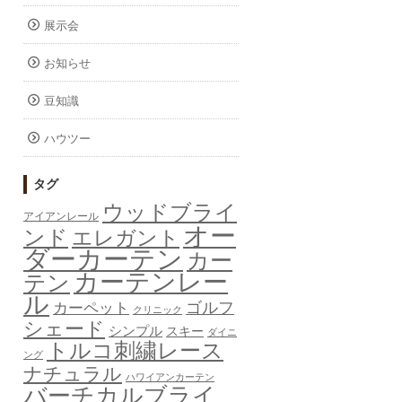
展示会
お知らせ
豆知識
ハウツー
タグ
ウッドブライ
アイアンレール
オー
ンド
エレガント
ダーカーテン
カー
カーテンレー
テン
ル
ゴルフ
カーペット
クリニック
シェード
シンプル
スキー
ダイニ
トルコ刺繍レース
ング
ナチュラル
ハワイアンカーテン
バーチカルブライ