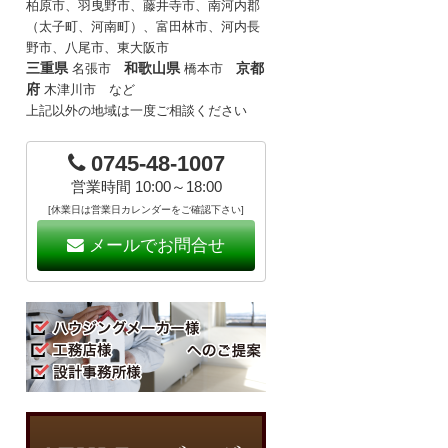
柏原市、羽曳野市、藤井寺市、南河内郡
（太子町、河南町）、富田林市、河内長
野市、八尾市、東大阪市
三重県
和歌山県
京都
名張市
橋本市
府
木津川市 など
上記以外の地域は一度ご相談ください
0745-48-1007
営業時間 10:00～18:00
[休業日は営業日カレンダーをご確認下さい]
メールでお問合せ