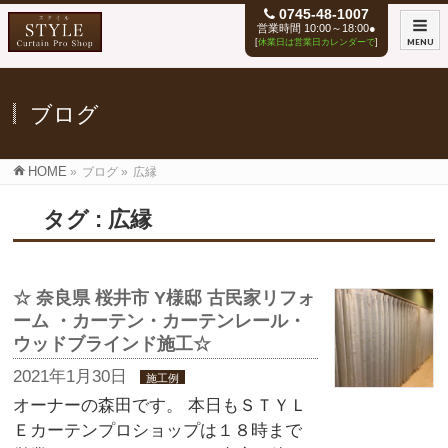
0745-48-1007
営業時間 10:00～18:00●
[
休業日は営業日カレンダーで
]
MENU
ブログ
HOME
»
ブログ
»
広縁
タグ : 広縁
☆ 奈良県 桜井市 Y様邸 古民家リフォ
ーム ・カーテン・カーテンレール・
ウッドブラインド施工☆
2021年1月30日
施工例
オーナーの森田です。 本日もＳＴＹＬ
Ｅカーテンプロショップは１８時まで