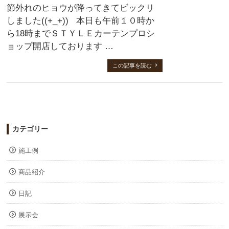
節外れのヒョウが降ってきてビックリ
しました((+_+)) 本日も午前１０時か
ら18時までＳＴＹＬＥカーテンプロシ
ョップ開店しております …
この記事を読む
カテゴリー
施工例
商品紹介
日記
展示会