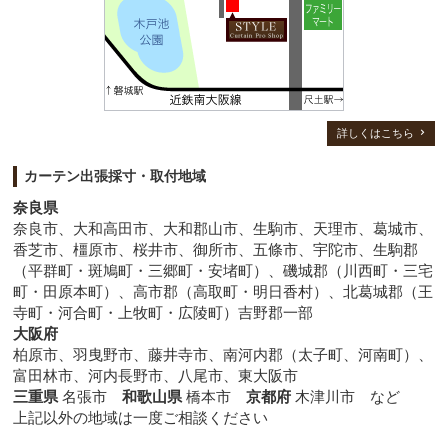
詳しくはこちら
カーテン出張採寸・取付地域
奈良県
奈良市、大和高田市、大和郡山市、生駒市、天理市、葛城市、
香芝市、橿原市、桜井市、御所市、五條市、宇陀市、生駒郡
（平群町・斑鳩町・三郷町・安堵町）、磯城郡（川西町・三宅
町・田原本町）、高市郡（高取町・明日香村）、北葛城郡（王
寺町・河合町・上牧町・広陵町）吉野郡一部
大阪府
柏原市、羽曳野市、藤井寺市、南河内郡（太子町、河南町）、
富田林市、河内長野市、八尾市、東大阪市
三重県
名張市
和歌山県
橋本市
京都府
木津川市 など
上記以外の地域は一度ご相談ください