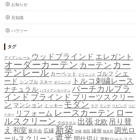
お知らせ
豆知識
ハウツー
タグ
ウッドブラインド
エレガント
アイアンレール
オーダーカーテン
カー
カーテン
テンレール
シェ
ゴルフ
カーペット
クリニック
トルコ刺繍レース
ード
シンプル
スキー
ダイニング
バーチカルブラ
ナチュラル
ハワイアンカーテン
インド
ブラインド
プリーツスクリー
モダン
ン
マンション
ミッキー
ラグ
ランチ
リビング
リピ
ロー
レースカーテン
リフォーム
ーター
ルスクリーン
出張
吊り替
北欧
今治タオル
新築
え
和室
調光ロ
広縁
縁側
展示会
病院
沖縄
脱衣所
遮光
ールスクリーン
間仕切り
電動ロールスク