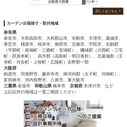
詳しくはこちら
カーテン出張採寸・取付地域
奈良県
奈良市、大和高田市、大和郡山市、生駒市、天理市、葛城市、
香芝市、橿原市、桜井市、御所市、五條市、宇陀市、生駒郡
（平群町・斑鳩町・三郷町・安堵町）、磯城郡（川西町・三宅
町・田原本町）、高市郡（高取町・明日香村）、北葛城郡（王
寺町・河合町・上牧町・広陵町）吉野郡一部
大阪府
柏原市、羽曳野市、藤井寺市、南河内郡（太子町、河南町）、
富田林市、河内長野市、八尾市、東大阪市
三重県
名張市
和歌山県
橋本市
京都府
木津川市 など
上記以外の地域は一度ご相談ください