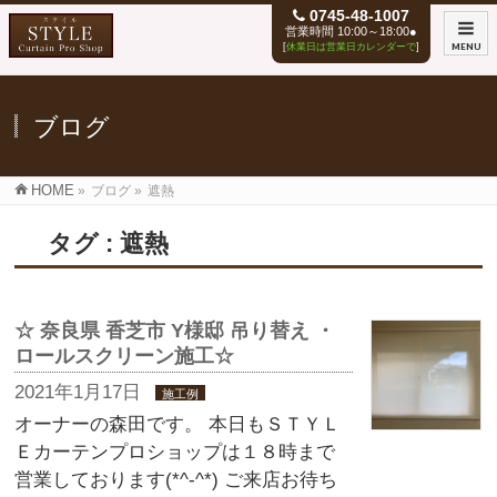
0745-48-1007
営業時間 10:00～18:00●
[
休業日は営業日カレンダーで
]
MENU
ブログ
HOME
»
ブログ
»
遮熱
タグ : 遮熱
☆ 奈良県 香芝市 Y様邸 吊り替え ・
ロールスクリーン施工☆
2021年1月17日
施工例
オーナーの森田です。 本日もＳＴＹＬ
Ｅカーテンプロショップは１８時まで
営業しております(*^-^*) ご来店お待ち