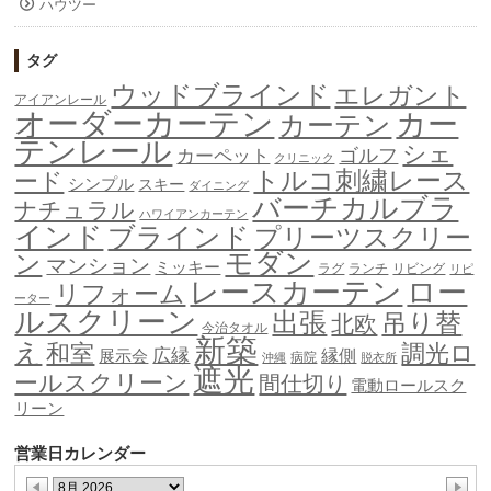
ハウツー
タグ
ウッドブラインド
エレガント
アイアンレール
オーダーカーテン
カー
カーテン
テンレール
シェ
ゴルフ
カーペット
クリニック
トルコ刺繍レース
ード
シンプル
スキー
ダイニング
バーチカルブラ
ナチュラル
ハワイアンカーテン
インド
ブラインド
プリーツスクリー
モダン
ン
マンション
ミッキー
ラグ
ランチ
リビング
リピ
ロー
レースカーテン
リフォーム
ーター
ルスクリーン
出張
吊り替
北欧
今治タオル
新築
え
和室
調光ロ
広縁
縁側
展示会
病院
沖縄
脱衣所
遮光
ールスクリーン
間仕切り
電動ロールスク
リーン
営業日カレンダー