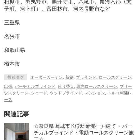
柏原市、羽曳野市、藤井寺市、八尾市、南河内郡（太
子町、河南町）、富田林市、河内長野市など
三重県
名張市
和歌山県
橋本市
投稿タグ
オーダーカーテン
,
新築
,
ブラインド
,
ロールスクリーン
,
出張
,
バーチカルブラインド
,
吊り替え
,
調光ロールスクリーン
,
プリー
ツスクリーン
,
シェード
,
ウッドブラインド
,
マンション
,
トルコ刺繍レ
ース
関連記事
☆奈良県 葛城市 K様邸 新築一戸建て ・バー
チカルブラインド・電動ロールスクリーン施
工☆