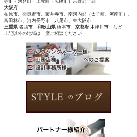
寺町・河合町・上牧町・広陵町）吉野郡一部
大阪府
柏原市、羽曳野市、藤井寺市、南河内郡（太子町、河南町）、
富田林市、河内長野市、八尾市、東大阪市
三重県
名張市
和歌山県
橋本市
京都府
木津川市 など
上記以外の地域は一度ご相談ください