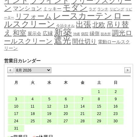
インド
ブラインド
プリーツスクリー
モダン
ン
マンション
ミッキー
ラグ
ランチ
リビング
リピ
ロー
レースカーテン
リフォーム
ーター
ルスクリーン
出張
吊り替
北欧
今治タオル
新築
え
和室
調光ロ
広縁
縁側
展示会
病院
沖縄
脱衣所
遮光
ールスクリーン
間仕切り
電動ロールスク
リーン
営業日カレンダー
月
火
水
木
金
土
日
1
2
3
4
5
6
7
8
9
10
11
12
13
14
15
16
17
18
19
20
21
22
23
24
25
26
27
28
29
30
31