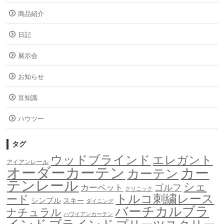
商品紹介
日記
展示会
お知らせ
豆知識
ハウツー
タグ
ウッドブラインド
エレガント
アイアンレール
オーダーカーテン
カー
カーテン
テンレール
シェ
ゴルフ
カーペット
クリニック
トルコ刺繍レース
ード
シンプル
スキー
ダイニング
バーチカルブラ
ナチュラル
ハワイアンカーテン