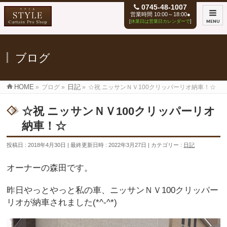
0745-48-1007
営業時間 10:00～18:00●
[
休業日は営業日カレンダーで
]
MENU
ブログ
HOME
»
ブログ
»
日記
»
☆祝 ニッサンＮＶ100クリッパーリオ納車！☆
☆祝 ニッサンＮＶ100クリッパーリオ
納車！☆
投稿日 : 2018年4月30日
最終更新日時 : 2022年3月27日
カテゴリー :
日記
オーナーの森田です。
昨日やっとやっと私の車、ニッサンＮＶ100クリッパー
リオが納車されました(*^-^*)