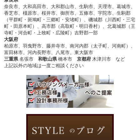
奈良市、大和高田市、大和郡山市、生駒市、天理市、葛城市、
香芝市、橿原市、桜井市、御所市、五條市、宇陀市、生駒郡
（平群町・斑鳩町・三郷町・安堵町）、磯城郡（川西町・三宅
町・田原本町）、高市郡（高取町・明日香村）、北葛城郡（王
寺町・河合町・上牧町・広陵町）吉野郡一部
大阪府
柏原市、羽曳野市、藤井寺市、南河内郡（太子町、河南町）、
富田林市、河内長野市、八尾市、東大阪市
三重県
名張市
和歌山県
橋本市
京都府
木津川市 など
上記以外の地域は一度ご相談ください