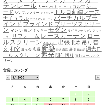
カーテン
テンレール
シェ
ゴルフ
カーペット
クリニック
トルコ刺繍レース
ード
シンプル
スキー
ダイニング
バーチカルブラ
ナチュラル
ハワイアンカーテン
インド
ブラインド
プリーツスクリー
モダン
ン
マンション
ミッキー
ラグ
ランチ
リビング
リピ
ロー
レースカーテン
リフォーム
ーター
ルスクリーン
出張
吊り替
北欧
今治タオル
新築
え
和室
調光ロ
広縁
縁側
展示会
病院
沖縄
脱衣所
遮光
ールスクリーン
間仕切り
電動ロールスク
リーン
営業日カレンダー
月
火
水
木
金
土
日
1
2
3
4
5
6
7
8
9