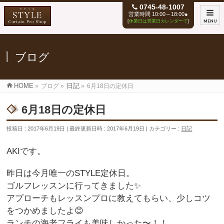
0745-48-1007
営業時間 10:00～18:00●
[
休業日は営業日カレンダーで
]
MENU
ブログ
HOME
»
ブログ
»
日記
»
6月18日の定休日
6月18日の定休日
投稿日 : 2017年6月19日
最終更新日時 : 2017年6月19日
カテゴリー :
日記
AKIです。
昨日は今月唯一のSTYLE定休日。
ゴルフレッスンに行ってきました✨
アプローチもレッスンプロに教えてもらい、少しコツ
をつかめましたよ😊
ランチの海老フライも美味しかった〜！！