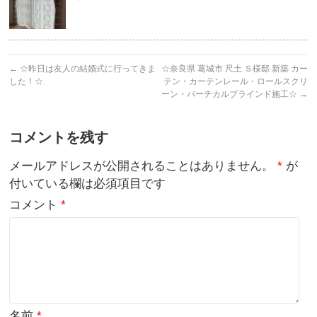
←
☆昨日は友人の結婚式に行ってきま
☆奈良県 葛城市 尺土 Ｓ様邸 新築 カー
した！☆
テン・カーテンレール・ロールスクリ
ーン・バーチカルブラインド施工☆
→
コメントを残す
メールアドレスが公開されることはありません。
*
が
付いている欄は必須項目です
コメント
*
名前
*