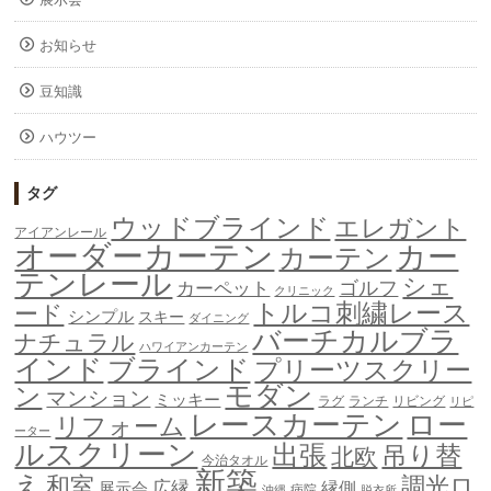
お知らせ
豆知識
ハウツー
タグ
ウッドブラインド
エレガント
アイアンレール
オーダーカーテン
カー
カーテン
テンレール
シェ
ゴルフ
カーペット
クリニック
トルコ刺繍レース
ード
シンプル
スキー
ダイニング
バーチカルブラ
ナチュラル
ハワイアンカーテン
インド
ブラインド
プリーツスクリー
モダン
ン
マンション
ミッキー
ラグ
ランチ
リビング
リピ
ロー
レースカーテン
リフォーム
ーター
ルスクリーン
出張
吊り替
北欧
今治タオル
新築
え
和室
調光ロ
広縁
縁側
展示会
病院
沖縄
脱衣所