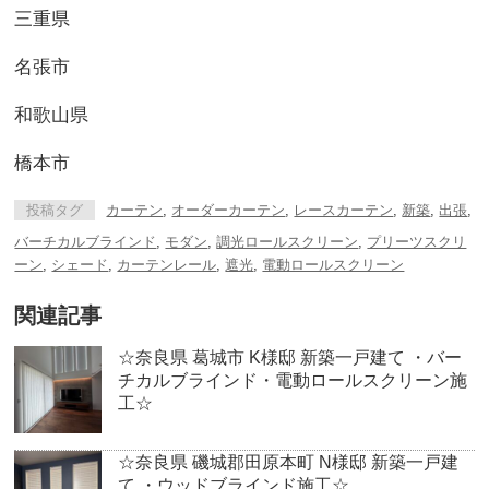
三重県
名張市
和歌山県
橋本市
投稿タグ
カーテン
,
オーダーカーテン
,
レースカーテン
,
新築
,
出張
,
バーチカルブラインド
,
モダン
,
調光ロールスクリーン
,
プリーツスクリ
ーン
,
シェード
,
カーテンレール
,
遮光
,
電動ロールスクリーン
関連記事
☆奈良県 葛城市 K様邸 新築一戸建て ・バー
チカルブラインド・電動ロールスクリーン施
工☆
☆奈良県 磯城郡田原本町 N様邸 新築一戸建
て ・ウッドブラインド施工☆