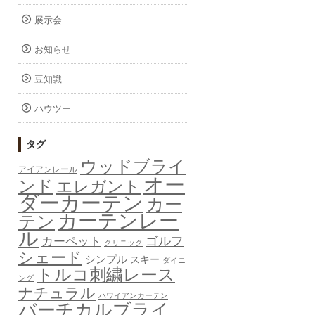
展示会
お知らせ
豆知識
ハウツー
タグ
ウッドブライ
アイアンレール
オー
ンド
エレガント
ダーカーテン
カー
カーテンレー
テン
ル
ゴルフ
カーペット
クリニック
シェード
シンプル
スキー
ダイニ
トルコ刺繍レース
ング
ナチュラル
ハワイアンカーテン
バーチカルブライ