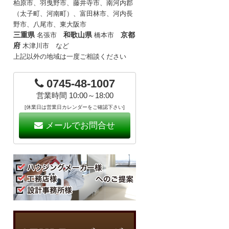
柏原市、羽曳野市、藤井寺市、南河内郡
（太子町、河南町）、富田林市、河内長
野市、八尾市、東大阪市
三重県
和歌山県
京都
名張市
橋本市
府
木津川市 など
上記以外の地域は一度ご相談ください
0745-48-1007
営業時間 10:00～18:00
[休業日は営業日カレンダーをご確認下さい]
メールでお問合せ