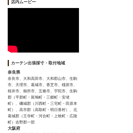
店内ムービー
カーテン出張採寸・取付地域
奈良県
奈良市、大和高田市、大和郡山市、生駒
市、天理市、葛城市、香芝市、橿原市、
桜井市、御所市、五條市、宇陀市、生駒
郡（平群町・斑鳩町・三郷町・安堵
町）、磯城郡（川西町・三宅町・田原本
町）、高市郡（高取町・明日香村）、北
葛城郡（王寺町・河合町・上牧町・広陵
町）吉野郡一部
大阪府