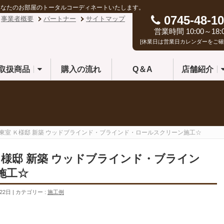
あなたのお部屋のトータルコーディネートいたします。
0745-48-10
事業者概要
パートナー
サイトマップ
営業時間 10:00～18:
[休業日は営業日カレンダーをご確
取扱商品
購入の流れ
Q＆A
店舗紹介
 東室 Ｋ様邸 新築 ウッドブラインド・ブラインド・ロールスクリーン施工☆
 Ｋ様邸 新築 ウッドブラインド・ブライン
施工☆
22日
カテゴリー :
施工例