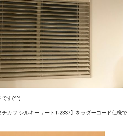
す(^^)
カワ シルキーサートT-2337】をラダーコード仕様で