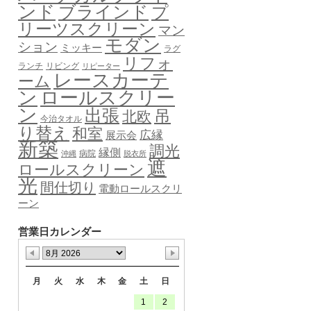
ンド
ブラインド
プ
リーツスクリーン
マン
モダン
ション
ミッキー
ラグ
リフォ
ランチ
リビング
リピーター
レースカーテ
ーム
ロールスクリー
ン
ン
出張
吊
北欧
今治タオル
り替え
和室
広縁
展示会
新築
調光
縁側
病院
沖縄
脱衣所
遮
ロールスクリーン
光
間仕切り
電動ロールスクリ
ーン
営業日カレンダー
月
火
水
木
金
土
日
1
2