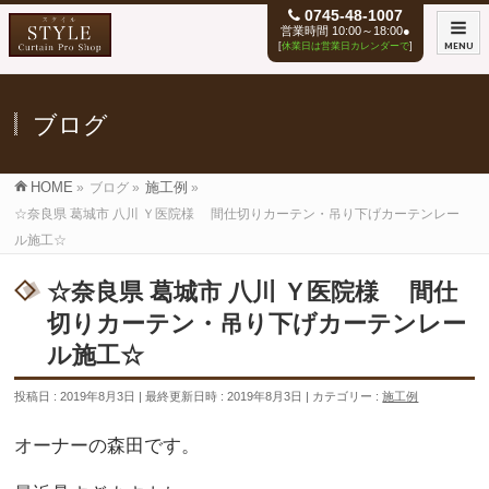
0745-48-1007
営業時間 10:00～18:00●
[
休業日は営業日カレンダーで
]
MENU
ブログ
HOME
»
ブログ
»
施工例
»
☆奈良県 葛城市 八川 Ｙ医院様 間仕切りカーテン・吊り下げカーテンレー
ル施工☆
☆奈良県 葛城市 八川 Ｙ医院様 間仕
切りカーテン・吊り下げカーテンレー
ル施工☆
投稿日 : 2019年8月3日
最終更新日時 : 2019年8月3日
カテゴリー :
施工例
オーナーの森田です。