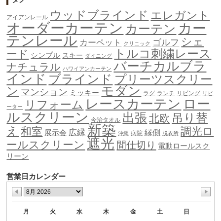
ウッドブラインド
エレガント
アイアンレール
オーダーカーテン
カー
カーテン
テンレール
シェ
ゴルフ
カーペット
クリニック
トルコ刺繍レース
ード
シンプル
スキー
ダイニング
バーチカルブラ
ナチュラル
ハワイアンカーテン
インド
ブラインド
プリーツスクリー
モダン
ン
マンション
ミッキー
ラグ
ランチ
リビング
リピ
ロー
レースカーテン
リフォーム
ーター
ルスクリーン
出張
吊り替
北欧
今治タオル
新築
え
和室
調光ロ
広縁
縁側
展示会
病院
沖縄
脱衣所
遮光
ールスクリーン
間仕切り
電動ロールスク
リーン
営業日カレンダー
月
火
水
木
金
土
日