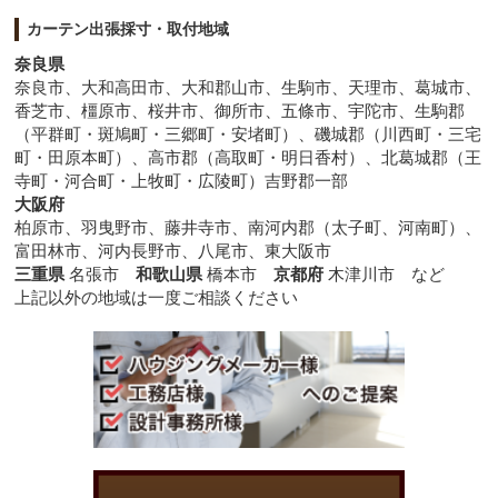
カーテン出張採寸・取付地域
奈良県
奈良市、大和高田市、大和郡山市、生駒市、天理市、葛城市、
香芝市、橿原市、桜井市、御所市、五條市、宇陀市、生駒郡
（平群町・斑鳩町・三郷町・安堵町）、磯城郡（川西町・三宅
町・田原本町）、高市郡（高取町・明日香村）、北葛城郡（王
寺町・河合町・上牧町・広陵町）吉野郡一部
大阪府
柏原市、羽曳野市、藤井寺市、南河内郡（太子町、河南町）、
富田林市、河内長野市、八尾市、東大阪市
三重県
名張市
和歌山県
橋本市
京都府
木津川市 など
上記以外の地域は一度ご相談ください