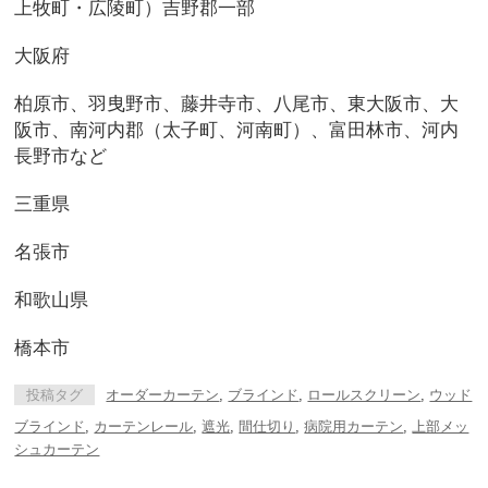
上牧町・広陵町）吉野郡一部
大阪府
柏原市、羽曳野市、藤井寺市、八尾市、東大阪市、大
阪市、南河内郡（太子町、河南町）、富田林市、河内
長野市など
三重県
名張市
和歌山県
橋本市
投稿タグ
オーダーカーテン
,
ブラインド
,
ロールスクリーン
,
ウッド
ブラインド
,
カーテンレール
,
遮光
,
間仕切り
,
病院用カーテン
,
上部メッ
シュカーテン