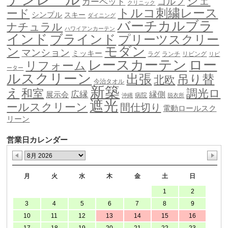
シェ
ゴルフ
カーペット
クリニック
トルコ刺繍レース
ード
シンプル
スキー
ダイニング
バーチカルブラ
ナチュラル
ハワイアンカーテン
インド
ブラインド
プリーツスクリー
モダン
ン
マンション
ミッキー
ラグ
ランチ
リビング
リピ
ロー
レースカーテン
リフォーム
ーター
ルスクリーン
出張
吊り替
北欧
今治タオル
新築
え
和室
調光ロ
広縁
縁側
展示会
病院
沖縄
脱衣所
遮光
ールスクリーン
間仕切り
電動ロールスク
リーン
営業日カレンダー
月
火
水
木
金
土
日
1
2
3
4
5
6
7
8
9
10
11
12
13
14
15
16
17
18
19
20
21
22
23