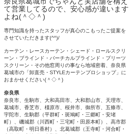
奈良県葛城市でちゃんと実店舗を構え
て営業してるので、安心感が違います
よね(＾◇＾)
専門知識を持ったスタッフが真心のこもったご提案を
させていただきます(^^)/
カーテン・レースカーテン・シェード・ロールスクリ
ーン・ブラインド・バーチカルブラインド・プリーツ
スクリーン・その他窓周りの事なら地域密着、奈良県
葛城市の「卸直売・STYLEカーテンプロショップ」に
おまかせください(＾◇＾)
奈良県
奈良市、生駒市、大和高田市、大和郡山市、天理市、
葛城市、香芝市、橿原市、桜井市、御所市、五條市、
宇陀市、生駒郡（平群町・斑鳩町・三郷町・安堵
町）、磯城郡（川西町・三宅町・田原本町）、高市郡
（高取町・明日香村）、北葛城郡（王寺町・河合町・