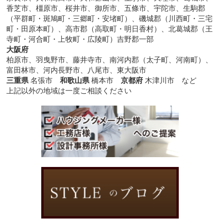
香芝市、橿原市、桜井市、御所市、五條市、宇陀市、生駒郡
（平群町・斑鳩町・三郷町・安堵町）、磯城郡（川西町・三宅
町・田原本町）、高市郡（高取町・明日香村）、北葛城郡（王
寺町・河合町・上牧町・広陵町）吉野郡一部
大阪府
柏原市、羽曳野市、藤井寺市、南河内郡（太子町、河南町）、
富田林市、河内長野市、八尾市、東大阪市
三重県
名張市
和歌山県
橋本市
京都府
木津川市 など
上記以外の地域は一度ご相談ください