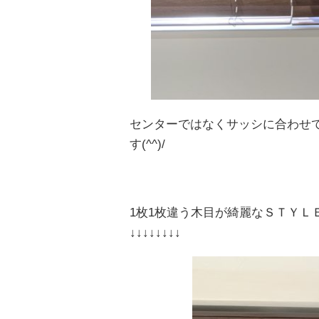
センターではなくサッシに合わせ
す(^^)/
1枚1枚違う木目が綺麗なＳＴＹＬ
↓↓↓↓↓↓↓↓