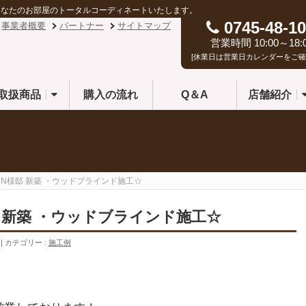
あなたのお部屋のトータルコーディネートいたします。
0745-48-10
事業者概要
パートナー
サイトマップ
営業時間 10:00～18:
[休業日は営業日カレンダーをご確
取扱商品
購入の流れ
Q＆A
店舗紹介
市 N様邸 新築 ・ウッドブラインド施工☆
邸 新築 ・ウッドブラインド施工☆
カテゴリー :
施工例