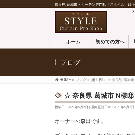
奈良県 葛城市・カーテン専門店「スタイル」は
ホーム
初めての方へ
ブログ
HOME
»
ブログ
»
施工例
»
☆ 奈良県 葛城
☆ 奈良県 葛城市 N様
投稿日 : 2021年5月2日
最終更新日時 : 2021年5月2日
オーナーの森田です。