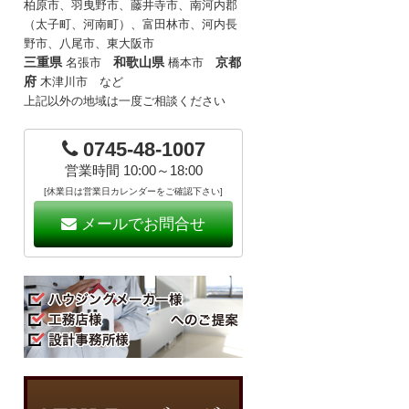
柏原市、羽曳野市、藤井寺市、南河内郡
（太子町、河南町）、富田林市、河内長
野市、八尾市、東大阪市
三重県
和歌山県
京都
名張市
橋本市
府
木津川市 など
上記以外の地域は一度ご相談ください
0745-48-1007
営業時間 10:00～18:00
[休業日は営業日カレンダーをご確認下さい]
メールでお問合せ