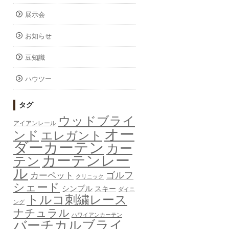
展示会
お知らせ
豆知識
ハウツー
タグ
ウッドブライ
アイアンレール
オー
ンド
エレガント
ダーカーテン
カー
カーテンレー
テン
ル
ゴルフ
カーペット
クリニック
シェード
シンプル
スキー
ダイニ
トルコ刺繍レース
ング
ナチュラル
ハワイアンカーテン
バーチカルブライ