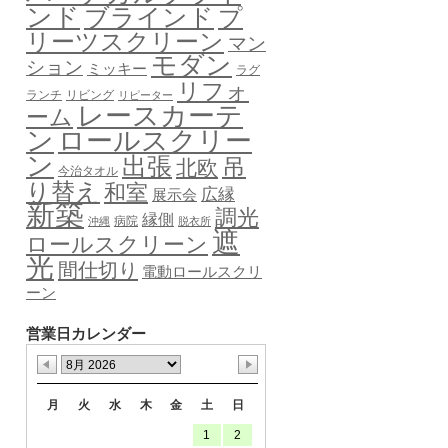
ンド
ブラインド
プ
リーツスクリーン
マン
モダン
ション
ミッキー
ラグ
リフォ
ランチ
リビング
リピーター
レースカーテ
ーム
ロールスクリー
ン
ン
出張
吊
北欧
今治タオル
り替え
和室
広縁
展示会
新築
調光
縁側
病院
沖縄
脱衣所
遮
ロールスクリーン
光
間仕切り
電動ロールスクリ
ーン
営業日カレンダー
月
火
水
木
金
土
日
1
2