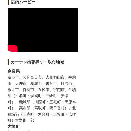
店内ムービー
カーテン出張採寸・取付地域
奈良県
奈良市、大和高田市、大和郡山市、生駒
市、天理市、葛城市、香芝市、橿原市、
桜井市、御所市、五條市、宇陀市、生駒
郡（平群町・斑鳩町・三郷町・安堵
町）、磯城郡（川西町・三宅町・田原本
町）、高市郡（高取町・明日香村）、北
葛城郡（王寺町・河合町・上牧町・広陵
町）吉野郡一部
大阪府