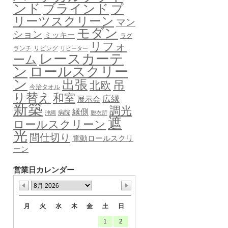
ンド
ブラインド
プ
リーツスクリーン
マン
モダン
ション
ミッキー
ラグ
リフォ
ランチ
リビング
リピーター
レースカーテ
ーム
ロールスクリー
ン
ン
出張
吊
北欧
今治タオル
り替え
和室
広縁
展示会
新築
調光
縁側
病院
沖縄
脱衣所
遮
ロールスクリーン
光
間仕切り
電動ロールスクリ
ーン
営業日カレンダー
月
火
水
木
金
土
日
1
2