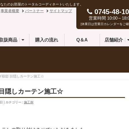
あなたのお部屋のトータルコーディネートいたします。
0745-48-10
事業者概要
パートナー
サイトマップ
営業時間 10:00～18:
[休業日は営業日カレンダーをご確
取扱商品
購入の流れ
Q＆A
店舗紹介
 Y様邸 目隠しカーテン施工☆
邸 目隠しカーテン施工☆
1日
カテゴリー :
施工例