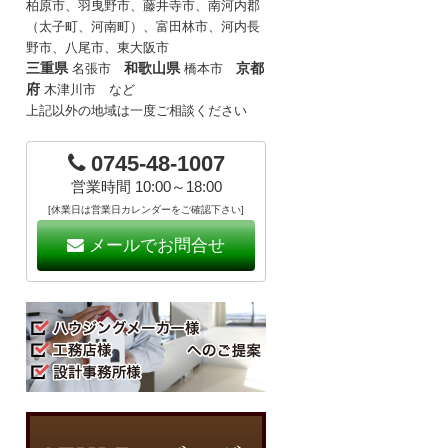
柏原市、羽曳野市、藤井寺市、南河内郡
（太子町、河南町）、富田林市、河内長
野市、八尾市、東大阪市
三重県
和歌山県
京都
名張市
橋本市
府
木津川市 など
上記以外の地域は一度ご相談ください
0745-48-1007
営業時間 10:00～18:00
[休業日は営業日カレンダーをご確認下さい]
メールでお問合せ