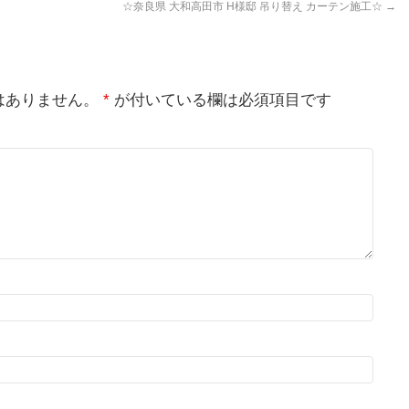
☆奈良県 大和高田市 H様邸 吊り替え カーテン施工☆
→
はありません。
*
が付いている欄は必須項目です