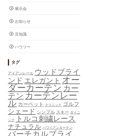
展示会
お知らせ
豆知識
ハウツー
タグ
ウッドブライ
アイアンレール
オー
ンド
エレガント
ダーカーテン
カー
カーテンレー
テン
ル
ゴルフ
カーペット
クリニック
シェード
シンプル
スキー
ダイニ
トルコ刺繍レース
ング
ナチュラル
ハワイアンカーテン
バーチカルブライ