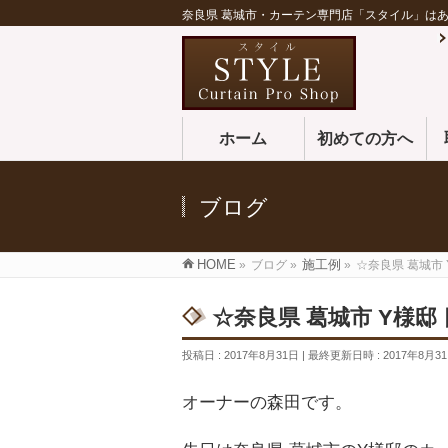
奈良県 葛城市・カーテン専門店「スタイル」は
ホーム
初めての方へ
ブログ
HOME
»
ブログ
»
施工例
»
☆奈良県 葛城市
☆奈良県 葛城市 Y様
投稿日 : 2017年8月31日
最終更新日時 : 2017年8月3
オーナーの森田です。