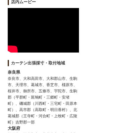
店内ムービー
カーテン出張採寸・取付地域
奈良県
奈良市、大和高田市、大和郡山市、生駒
市、天理市、葛城市、香芝市、橿原市、
桜井市、御所市、五條市、宇陀市、生駒
郡（平群町・斑鳩町・三郷町・安堵
町）、磯城郡（川西町・三宅町・田原本
町）、高市郡（高取町・明日香村）、北
葛城郡（王寺町・河合町・上牧町・広陵
町）吉野郡一部
大阪府