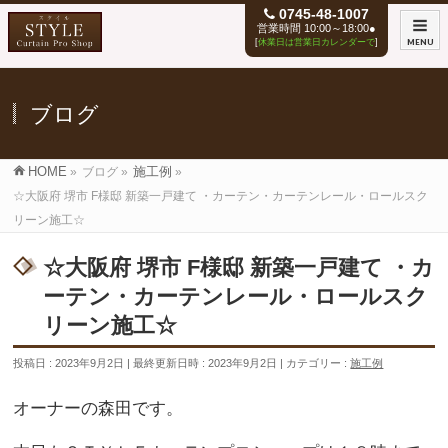
0745-48-1007
営業時間 10:00～18:00●
[
休業日は営業日カレンダーで
]
MENU
ブログ
HOME
»
ブログ
»
施工例
»
☆大阪府 堺市 F様邸 新築一戸建て ・カーテン・カーテンレール・ロールスク
リーン施工☆
☆大阪府 堺市 F様邸 新築一戸建て ・カ
ーテン・カーテンレール・ロールスク
リーン施工☆
投稿日 : 2023年9月2日
最終更新日時 : 2023年9月2日
カテゴリー :
施工例
オーナーの森田です。