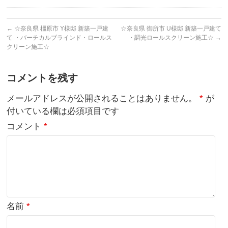
←
☆奈良県 橿原市 Y様邸 新築一戸建
☆奈良県 御所市 U様邸 新築一戸建て
て ・バーチカルブラインド・ロールス
・調光ロールスクリーン施工☆
→
クリーン施工☆
コメントを残す
メールアドレスが公開されることはありません。
*
が
付いている欄は必須項目です
コメント
*
名前
*