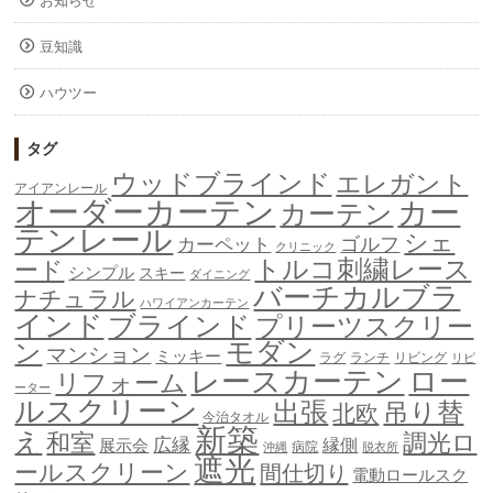
お知らせ
豆知識
ハウツー
タグ
ウッドブラインド
エレガント
アイアンレール
オーダーカーテン
カー
カーテン
テンレール
シェ
ゴルフ
カーペット
クリニック
トルコ刺繍レース
ード
シンプル
スキー
ダイニング
バーチカルブラ
ナチュラル
ハワイアンカーテン
インド
ブラインド
プリーツスクリー
モダン
ン
マンション
ミッキー
ラグ
ランチ
リビング
リピ
ロー
レースカーテン
リフォーム
ーター
ルスクリーン
出張
吊り替
北欧
今治タオル
新築
え
和室
調光ロ
広縁
縁側
展示会
病院
沖縄
脱衣所
遮光
ールスクリーン
間仕切り
電動ロールスク