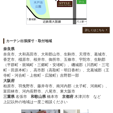
詳しくはこちら
カーテン出張採寸・取付地域
奈良県
奈良市、大和高田市、大和郡山市、生駒市、天理市、葛城市、
香芝市、橿原市、桜井市、御所市、五條市、宇陀市、生駒郡
（平群町・斑鳩町・三郷町・安堵町）、磯城郡（川西町・三宅
町・田原本町）、高市郡（高取町・明日香村）、北葛城郡（王
寺町・河合町・上牧町・広陵町）吉野郡一部
大阪府
柏原市、羽曳野市、藤井寺市、南河内郡（太子町、河南町）、
富田林市、河内長野市、八尾市、東大阪市
三重県
名張市
和歌山県
橋本市
京都府
木津川市 など
上記以外の地域は一度ご相談ください