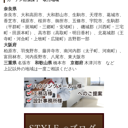
奈良県
奈良市、大和高田市、大和郡山市、生駒市、天理市、葛城市、
香芝市、橿原市、桜井市、御所市、五條市、宇陀市、生駒郡
（平群町・斑鳩町・三郷町・安堵町）、磯城郡（川西町・三宅
町・田原本町）、高市郡（高取町・明日香村）、北葛城郡（王
寺町・河合町・上牧町・広陵町）吉野郡一部
大阪府
柏原市、羽曳野市、藤井寺市、南河内郡（太子町、河南町）、
富田林市、河内長野市、八尾市、東大阪市
三重県
名張市
和歌山県
橋本市
京都府
木津川市 など
上記以外の地域は一度ご相談ください