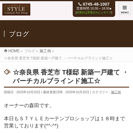
0745-48-1007
営業時間 10:00～18:00●
[
休業日は営業日カレンダーで
]
MENU
ブログ
HOME
»
ブログ
»
施工例
»
☆奈良県 香芝市 T様邸 新築一戸建て ・バーチカルブラインド施工☆
☆奈良県 香芝市 T様邸 新築一戸建て ・
バーチカルブラインド施工☆
投稿日 : 2025年10月25日
最終更新日時 : 2025年10月25日
カテゴリー :
施工例
オーナーの森田です。
本日もＳＴＹＬＥカーテンプロショップは１８時まで
営業しております(*^-^*)