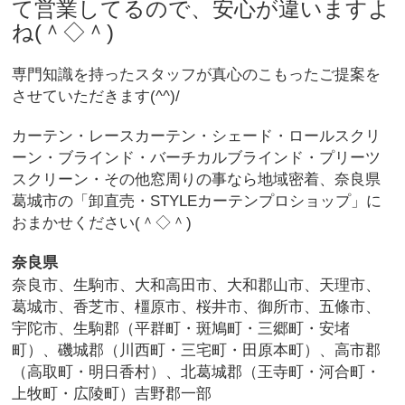
て営業してるので、安心が違いますよ
ね(＾◇＾)
専門知識を持ったスタッフが真心のこもったご提案を
させていただきます(^^)/
カーテン・レースカーテン・シェード・ロールスクリ
ーン・ブラインド・バーチカルブラインド・プリーツ
スクリーン・その他窓周りの事なら地域密着、奈良県
葛城市の「卸直売・STYLEカーテンプロショップ」に
おまかせください(＾◇＾)
奈良県
奈良市、生駒市、大和高田市、大和郡山市、天理市、
葛城市、香芝市、橿原市、桜井市、御所市、五條市、
宇陀市、生駒郡（平群町・斑鳩町・三郷町・安堵
町）、磯城郡（川西町・三宅町・田原本町）、高市郡
（高取町・明日香村）、北葛城郡（王寺町・河合町・
上牧町・広陵町）吉野郡一部