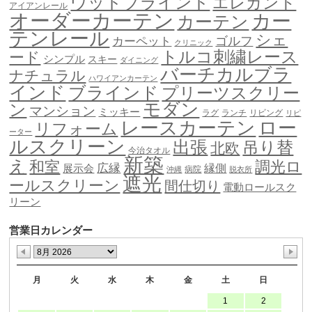
ウッドブラインド
エレガント
アイアンレール
オーダーカーテン
カー
カーテン
テンレール
シェ
ゴルフ
カーペット
クリニック
トルコ刺繍レース
ード
シンプル
スキー
ダイニング
バーチカルブラ
ナチュラル
ハワイアンカーテン
インド
ブラインド
プリーツスクリー
モダン
ン
マンション
ミッキー
ラグ
ランチ
リビング
リピ
ロー
レースカーテン
リフォーム
ーター
ルスクリーン
出張
吊り替
北欧
今治タオル
新築
え
和室
調光ロ
広縁
縁側
展示会
病院
沖縄
脱衣所
遮光
ールスクリーン
間仕切り
電動ロールスク
リーン
営業日カレンダー
月
火
水
木
金
土
日
1
2